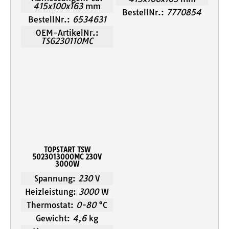
415x100x163
mm
BestellNr.:
7770854
BestellNr.:
6534631
OEM-ArtikelNr.:
TSG230110MC
TOPSTART TSW
5023013000MC 230V
3000W
Spannung:
230
V
Heizleistung:
3000
W
Thermostat:
0-80
°C
Gewicht:
4,6
kg