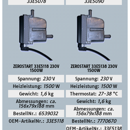
33E5078
33E5090
ZEROSTART 33E5118 230V
ZEROSTART 33E5138 230V
1500W
1500W
Spannung:
230
V
Spannung:
230
V
Heizleistung:
1500
W
Heizleistung:
1500
W
Gewicht:
1,6
kg
Thermostat:
27-38
°C
Abmessungen:
ca.
Gewicht:
1,6
kg
156x79x188
mm
Abmessungen:
ca.
BestellNr.:
6539032
156x79x188
mm
OEM-ArtikelNr.:
33E5118
BestellNr.:
7770670
OEM-ArtikelNr.:
33E5138