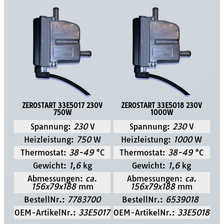
ZEROSTART 33E5017 230V
ZEROSTART 33E5018 230V
750W
1000W
Spannung:
230
V
Spannung:
230
V
Heizleistung:
750
W
Heizleistung:
1000
W
Thermostat:
38-49
°C
Thermostat:
38-49
°C
Gewicht:
1,6
kg
Gewicht:
1,6
kg
Abmessungen:
ca.
Abmessungen:
ca.
156x79x188
mm
156x79x188
mm
BestellNr.:
7783700
BestellNr.:
6539018
OEM-ArtikelNr.:
33E5017
OEM-ArtikelNr.:
33E5018