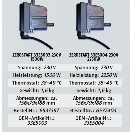
ZEROSTART 33E5003 230V
ZEROSTART 33E5004 230V
1500W
2250W
Spannung:
230
V
Spannung:
230
V
Heizleistung:
1500
W
Heizleistung:
2250
W
Thermostat:
38-49
°C
Thermostat:
38-49
°C
Gewicht:
1,6
kg
Gewicht:
1,6
kg
Abmessungen:
ca.
Abmessungen:
ca.
156x79x188
mm
156x79x188
mm
BestellNr.:
6537397
BestellNr.:
6537403
OEM-ArtikelNr.:
OEM-ArtikelNr.:
33E5003
33E5004