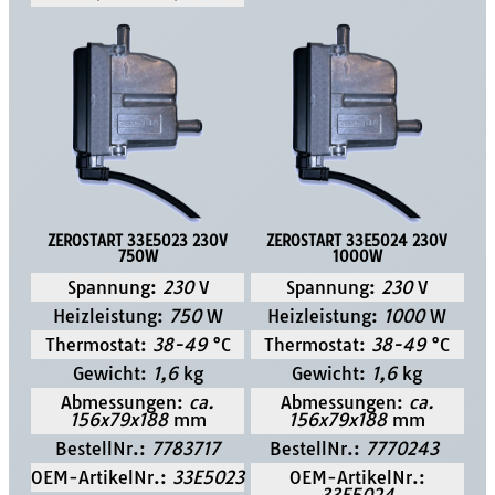
ZEROSTART 33E5023 230V
ZEROSTART 33E5024 230V
750W
1000W
Spannung:
230
V
Spannung:
230
V
Heizleistung:
750
W
Heizleistung:
1000
W
Thermostat:
38-49
°C
Thermostat:
38-49
°C
Gewicht:
1,6
kg
Gewicht:
1,6
kg
Abmessungen:
ca.
Abmessungen:
ca.
156x79x188
mm
156x79x188
mm
BestellNr.:
7783717
BestellNr.:
7770243
OEM-ArtikelNr.:
33E5023
OEM-ArtikelNr.: