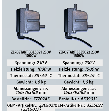
ZEROSTART 33E5021 230V
ZEROSTART 33E5022 230V
1000W
1500W
Spannung:
230
V
Spannung:
230
V
Heizleistung:
1000
W
Heizleistung:
1500
W
Thermostat:
38-49
°C
Thermostat:
38-49
°C
Gewicht:
1,6
kg
Gewicht:
1,6
kg
Abmessungen:
ca.
Abmessungen:
ca.
156x79x188
mm
156x79x188
mm
BestellNr.:
7770243
BestellNr.:
6539032
OEM-ArtikelNr.:
33E5021
OEM-ArtikelNr.:
33E5022
(33E5027)