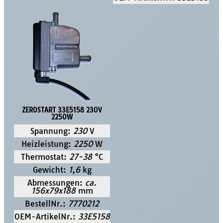
ZEROSTART 33E5158 230V
2250W
Spannung:
230
V
Heizleistung:
2250
W
Thermostat:
27-38
°C
Gewicht:
1,6
kg
Abmessungen:
ca.
156x79x188
mm
BestellNr.:
7770212
OEM-ArtikelNr.:
33E5158