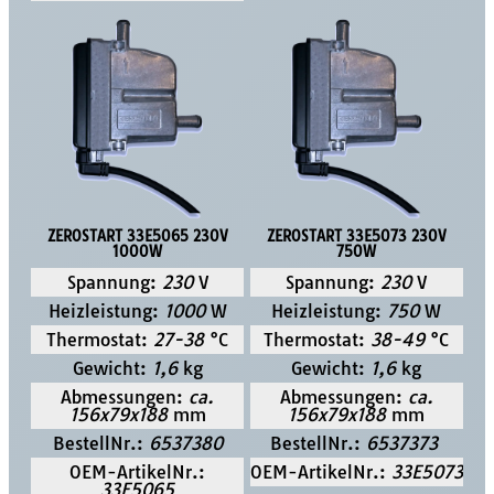
ZEROSTART 33E5065 230V
ZEROSTART 33E5073 230V
1000W
750W
Spannung:
230
V
Spannung:
230
V
Heizleistung:
1000
W
Heizleistung:
750
W
Thermostat:
27-38
°C
Thermostat:
38-49
°C
Gewicht:
1,6
kg
Gewicht:
1,6
kg
Abmessungen:
ca.
Abmessungen:
ca.
156x79x188
mm
156x79x188
mm
BestellNr.:
6537380
BestellNr.:
6537373
OEM-ArtikelNr.:
OEM-ArtikelNr.:
33E5073
33E5065