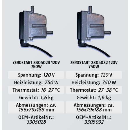
ZEROSTART 3305028 120V
ZEROSTART 3305032 120V
750W
750W
Spannung:
120
V
Spannung:
120
V
Heizleistung:
750
W
Heizleistung:
750
W
Thermostat:
16-27
°C
Thermostat:
27-38
°C
Gewicht:
1,6
kg
Gewicht:
1,6
kg
Abmessungen:
ca.
Abmessungen:
ca.
156x79x188
mm
156x79x188
mm
OEM-ArtikelNr.:
OEM-ArtikelNr.:
3305028
3305032