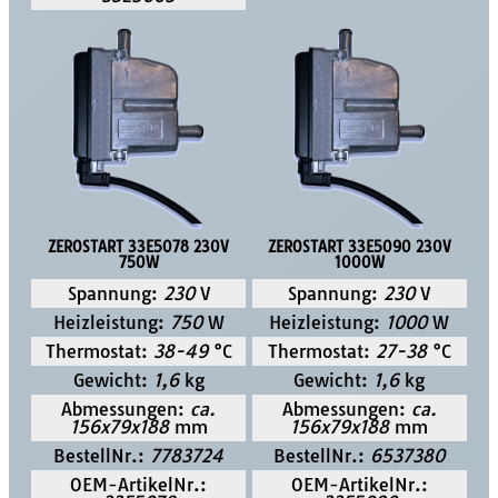
ZEROSTART 33E5078 230V
ZEROSTART 33E5090 230V
750W
1000W
Spannung:
230
V
Spannung:
230
V
Heizleistung:
750
W
Heizleistung:
1000
W
Thermostat:
38-49
°C
Thermostat:
27-38
°C
Gewicht:
1,6
kg
Gewicht:
1,6
kg
Abmessungen:
ca.
Abmessungen:
ca.
156x79x188
mm
156x79x188
mm
BestellNr.:
7783724
BestellNr.:
6537380
OEM-ArtikelNr.:
OEM-ArtikelNr.: