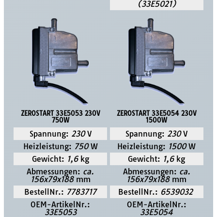
(33E5021)
ZEROSTART 33E5053 230V
ZEROSTART 33E5054 230V
750W
1500W
Spannung:
230
V
Spannung:
230
V
Heizleistung:
750
W
Heizleistung:
1500
W
Gewicht:
1,6
kg
Gewicht:
1,6
kg
Abmessungen:
ca.
Abmessungen:
ca.
156x79x188
mm
156x79x188
mm
BestellNr.:
7783717
BestellNr.:
6539032
OEM-ArtikelNr.:
OEM-ArtikelNr.:
33E5053
33E5054