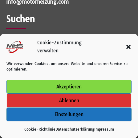
info@motorheizung.com
Suchen
Cookie-Zustimmung
verwalten
Neue Produkte
Wir verwenden Cookies, um unsere Website und unseren Service zu
optimieren.
ZEROSTART 3305002 120V 1000W
ZEROSTART 3305002: 120V /
Akzeptieren
1000W
Ablehnen
UmlauftankheizungElektrisch...
Direkt zum Produkt
Einstellungen
Cookie-Richtlinie
Datenschutz­erklärung
Impressum