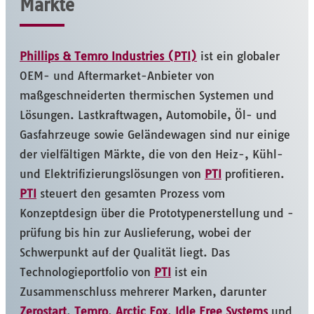
Märkte
Phillips & Temro Industries (PTI)
ist ein globaler
OEM- und Aftermarket-Anbieter von
maßgeschneiderten thermischen Systemen und
Lösungen. Lastkraftwagen, Automobile, Öl- und
Gasfahrzeuge sowie Geländewagen sind nur einige
der vielfältigen Märkte, die von den Heiz-, Kühl-
und Elektrifizierungslösungen von
PTI
profitieren.
PTI
steuert den gesamten Prozess vom
Konzeptdesign über die Prototypenerstellung und -
prüfung bis hin zur Auslieferung, wobei der
Schwerpunkt auf der Qualität liegt. Das
Technologieportfolio von
PTI
ist ein
Zusammenschluss mehrerer Marken, darunter
Zerostart
,
Temro
,
Arctic Fox
,
Idle Free Systems
und