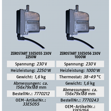
ZEROSTART 33E5055 230V
ZEROSTART 33E5056 230V
2250W
1000W
Spannung:
230
V
Spannung:
230
V
Heizleistung:
2250
W
Heizleistung:
1000
W
Gewicht:
1,6
kg
Thermostat:
38-49
°C
Abmessungen:
ca.
Gewicht:
1,6
kg
156x79x188
mm
Abmessungen:
ca.
BestellNr.:
7770212
156x79x188
mm
OEM-ArtikelNr.:
BestellNr.:
7770243
33E5055
OEM-ArtikelNr.:
33E5056