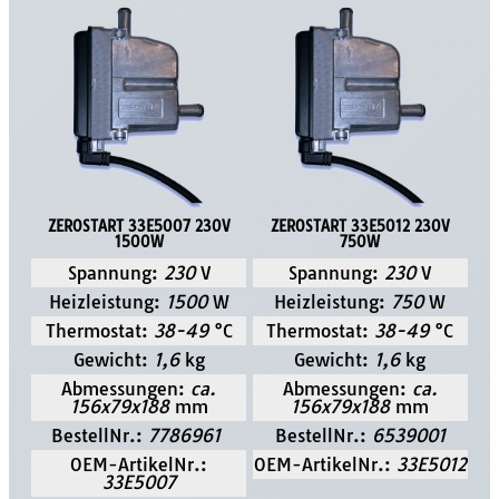
ZEROSTART 33E5007 230V
ZEROSTART 33E5012 230V
1500W
750W
Spannung:
230
V
Spannung:
230
V
Heizleistung:
1500
W
Heizleistung:
750
W
Thermostat:
38-49
°C
Thermostat:
38-49
°C
Gewicht:
1,6
kg
Gewicht:
1,6
kg
Abmessungen:
ca.
Abmessungen:
ca.
156x79x188
mm
156x79x188
mm
BestellNr.:
7786961
BestellNr.:
6539001
OEM-ArtikelNr.:
OEM-ArtikelNr.:
33E5012
33E5007