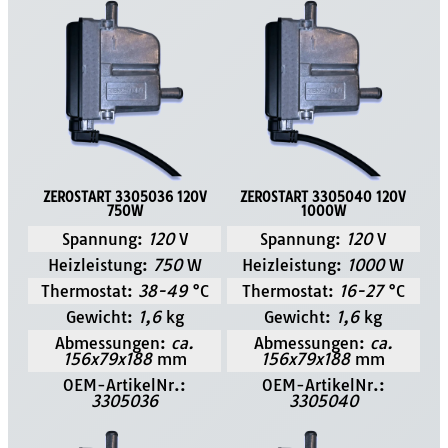
ZEROSTART 3305036 120V
ZEROSTART 3305040 120V
750W
1000W
Spannung:
120
V
Spannung:
120
V
Heizleistung:
750
W
Heizleistung:
1000
W
Thermostat:
38-49
°C
Thermostat:
16-27
°C
Gewicht:
1,6
kg
Gewicht:
1,6
kg
Abmessungen:
ca.
Abmessungen:
ca.
156x79x188
mm
156x79x188
mm
OEM-ArtikelNr.:
OEM-ArtikelNr.:
3305036
3305040