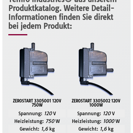
Produktkatalog. Weitere Detail-
Informationen finden Sie direkt
bei jedem Produkt:
ZEROSTART 3305001 120V
ZEROSTART 3305002 120V
750W
1000W
Spannung:
120
V
Spannung:
120
V
Heizleistung:
750
W
Heizleistung:
1000
W
Gewicht:
1,6
kg
Gewicht:
1,6
kg