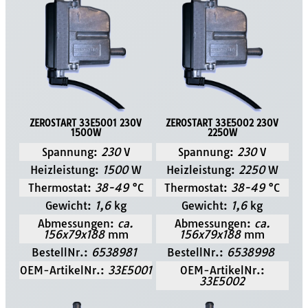
ZEROSTART 33E5001 230V
ZEROSTART 33E5002 230V
1500W
2250W
Spannung:
230
V
Spannung:
230
V
Heizleistung:
1500
W
Heizleistung:
2250
W
Thermostat:
38-49
°C
Thermostat:
38-49
°C
Gewicht:
1,6
kg
Gewicht:
1,6
kg
Abmessungen:
ca.
Abmessungen:
ca.
156x79x188
mm
156x79x188
mm
BestellNr.:
6538981
BestellNr.:
6538998
OEM-ArtikelNr.:
33E5001
OEM-ArtikelNr.:
33E5002