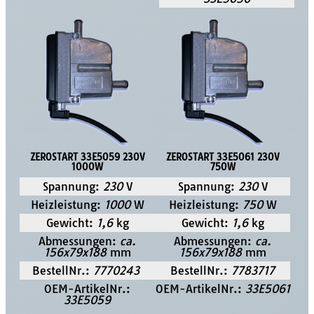
ZEROSTART 33E5059 230V
ZEROSTART 33E5061 230V
1000W
750W
Spannung:
230
V
Spannung:
230
V
Heizleistung:
1000
W
Heizleistung:
750
W
Gewicht:
1,6
kg
Gewicht:
1,6
kg
Abmessungen:
ca.
Abmessungen:
ca.
156x79x188
mm
156x79x188
mm
BestellNr.:
7770243
BestellNr.:
7783717
OEM-ArtikelNr.:
OEM-ArtikelNr.:
33E5061
33E5059