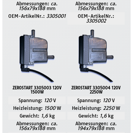
Abmessungen:
ca.
Abmessungen:
ca.
156x79x188
mm
156x79x188
mm
OEM-ArtikelNr.:
3305001
OEM-ArtikelNr.:
3305002
ZEROSTART 3305003 120V
ZEROSTART 3305004 120V
1500W
2250W
Spannung:
120
V
Spannung:
120
V
Heizleistung:
1500
W
Heizleistung:
2250
W
Gewicht:
1,6
kg
Gewicht:
1,6
kg
Abmessungen:
ca.
Abmessungen:
ca.
156x79x188
mm
194x79x188
mm