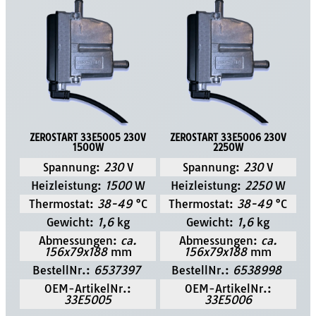
ZEROSTART 33E5005 230V
ZEROSTART 33E5006 230V
1500W
2250W
Spannung:
230
V
Spannung:
230
V
Heizleistung:
1500
W
Heizleistung:
2250
W
Thermostat:
38-49
°C
Thermostat:
38-49
°C
Gewicht:
1,6
kg
Gewicht:
1,6
kg
Abmessungen:
ca.
Abmessungen:
ca.
156x79x188
mm
156x79x188
mm
BestellNr.:
6537397
BestellNr.:
6538998
OEM-ArtikelNr.:
OEM-ArtikelNr.:
33E5005
33E5006