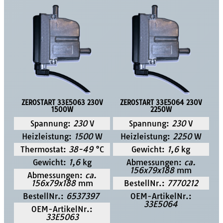
ZEROSTART 33E5063 230V
ZEROSTART 33E5064 230V
1500W
2250W
Spannung:
230
V
Spannung:
230
V
Heizleistung:
1500
W
Heizleistung:
2250
W
Thermostat:
38-49
°C
Gewicht:
1,6
kg
Gewicht:
1,6
kg
Abmessungen:
ca.
156x79x188
mm
Abmessungen:
ca.
156x79x188
mm
BestellNr.:
7770212
BestellNr.:
6537397
OEM-ArtikelNr.:
33E5064
OEM-ArtikelNr.:
33E5063