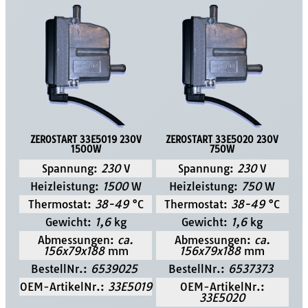
ZEROSTART 33E5019 230V
ZEROSTART 33E5020 230V
1500W
750W
Spannung:
230
V
Spannung:
230
V
Heizleistung:
1500
W
Heizleistung:
750
W
Thermostat:
38-49
°C
Thermostat:
38-49
°C
Gewicht:
1,6
kg
Gewicht:
1,6
kg
Abmessungen:
ca.
Abmessungen:
ca.
156x79x188
mm
156x79x188
mm
BestellNr.:
6539025
BestellNr.:
6537373
OEM-ArtikelNr.:
33E5019
OEM-ArtikelNr.:
33E5020