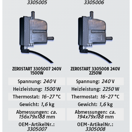
3305005
3305006
ZEROSTART 3305007 240V
ZEROSTART 3305008 240V
1500W
2250W
Spannung:
240
V
Spannung:
240
V
Heizleistung:
1500
W
Heizleistung:
2250
W
Thermostat:
16-27
°C
Thermostat:
16-27
°C
Gewicht:
1,6
kg
Gewicht:
1,6
kg
Abmessungen:
ca.
Abmessungen:
ca.
156x79x188
mm
194x79x188
mm
OEM-ArtikelNr.:
OEM-ArtikelNr.:
3305007
3305008