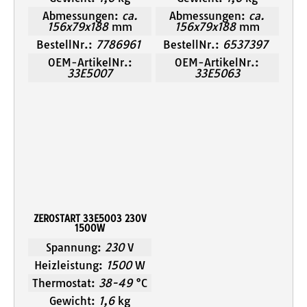
Abmessungen:
ca.
Abmessungen:
ca.
156x79x188
mm
156x79x188
mm
BestellNr.:
7786961
BestellNr.:
6537397
OEM-ArtikelNr.:
OEM-ArtikelNr.:
33E5007
33E5063
ZEROSTART 33E5003 230V
1500W
Spannung:
230
V
Heizleistung:
1500
W
Thermostat:
38-49
°C
Gewicht:
1,6
kg