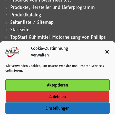
Produkte, Hersteller und Lieferprogramm
Produktkatalog
Seitenliste / Sitemap
Startseite
TopStart Kühlmittel-Motorheizung von Phillips
& Temro industries®
Cookie-Zustimmung
TopStart Kühlmittel-Motorheizung von Phillips
verwalten
& Temro industries®
Wir verwenden Cookies, um unsere Website und unseren Service zu
ZeroStart® Kühlmittel-Motorheizung von
optimieren.
Phillips & Temro industries®
Zertifikate
Akzeptieren
Ablehnen
© 2026 MHS Motor Heiz Systeme UG
Einstellungen
(haftungsbeschränkt)
Impressum