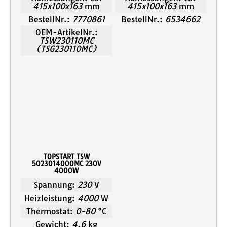
415x100x163
mm
415x100x163
mm
BestellNr.:
7770861
BestellNr.:
6534662
OEM-ArtikelNr.:
TSW230110MC
(TSG230110MC)
TOPSTART TSW
5023014000MC 230V
4000W
Spannung:
230
V
Heizleistung:
4000
W
Thermostat:
0-80
°C
Gewicht:
4,6
kg